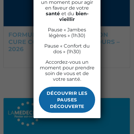
un moment pour agir
en faveur de votre
santé
et du
bien-
vieillir
Pause « Jambes
FORMULAIRE DE RÉSERVATION
légères » (1h30)
CURE CONVENTIONNÉE 18 JOURS –
Pause « Confort du
2026
dos » (1h30)
RÉSERVEZ OU TÉLÉCHARGEZ
Accordez-vous un
moment pour prendre
soin de vous et de
votre santé.
DÉCOUVRIR LES
PAUSES
DÉCOUVERTE