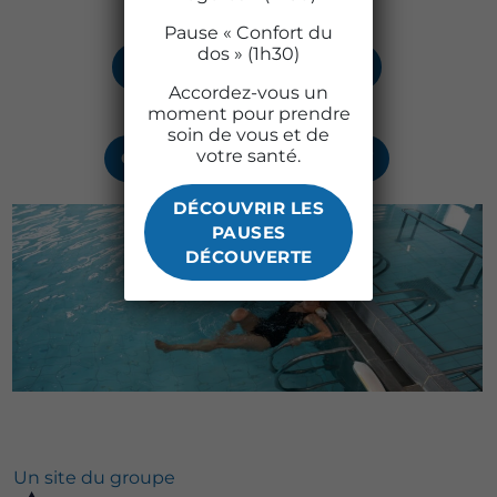
Pause « Confort du
dos » (1h30)
LA MÉDECINE THERMALE
Accordez-vous un
moment pour prendre
soin de vous et de
votre santé.
CERTIFICATION AQUACERT
DÉCOUVRIR LES
PAUSES
DÉCOUVERTE
Un site du groupe