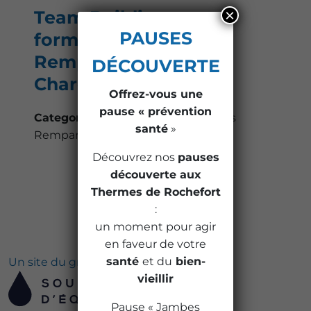
×
Team Building et
PAUSES
formation Hôtel des
Remparts Rochefort
DÉCOUVERTE
Charente Maritime
Offrez-vous une
pause « prévention
Categories:
Hôtel et Restaurant des
santé
»
Remparts
Découvrez nos
pauses
découverte aux
Thermes de Rochefort
:
un moment pour agir
en faveur de votre
santé
et du
bien-
Un site du groupe
vieillir
Pause « Jambes