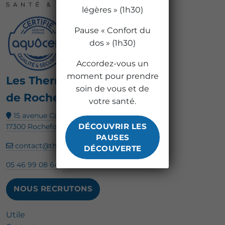
légères » (1h30)
Pause « Confort du
dos » (1h30)
Accordez-vous un
moment pour prendre
Les Thermes
soin de vous et de
de Rochefort
votre santé.
15 avenue Camille Pelletan
DÉCOUVRIR LES
17300 Rochefort
PAUSES
contact@thermes-rochefort.com
DÉCOUVERTE
05 46 99 08 64
NOUS RECRUTONS
Utile